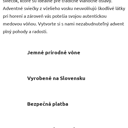
sviečok, ktoré sú ideálne pre tradičné vianočné oslavy.
p
Adventné sviečky z včelieho vosku neuvolňujú škodlivé látky
r
pri horení a zároveň vás potešia svojou autentickou
v
k
medovou vôňou. Vytvorte si s nami nezabudnuteľný advent
y
plný pohody a radosti.
v
ý
p
Jemné prírodné vône
i
s
u
Vyrobené na Slovensku
Bezpečná platba