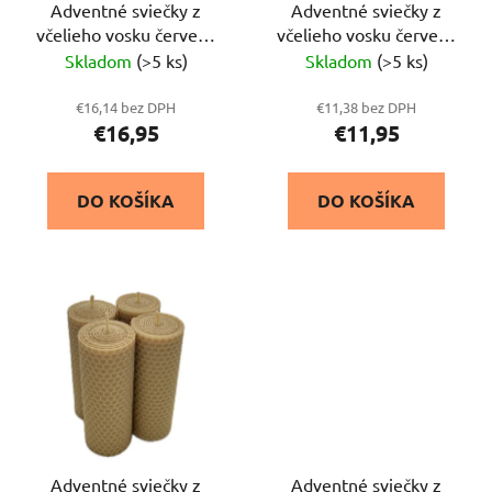
o
Adventné sviečky z
Adventné sviečky z
d
včelieho vosku červená
včelieho vosku červená
d
u
12x4,5 cm, 4ks
18,14,10,6 x 3 cm
Skladom
(>5 ks)
Skladom
(>5 ks)
u
k
k
t
€16,14 bez DPH
€11,38 bez DPH
t
o
€16,95
€11,95
o
v
v
DO KOŠÍKA
DO KOŠÍKA
Adventné sviečky z
Adventné sviečky z