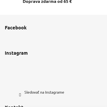
Doprava zdarma od 65 €
Z
á
Facebook
p
ä
t
i
Instagram
e
Sledovať na Instagrame