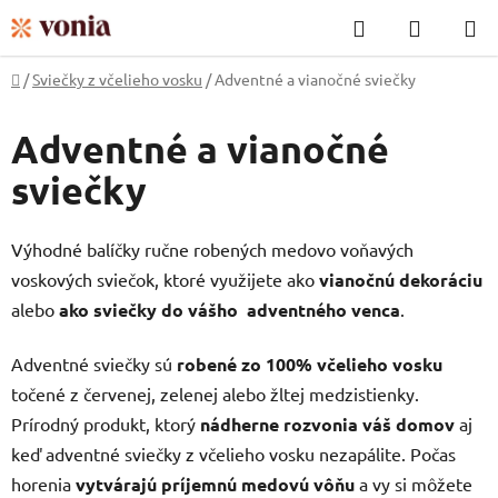
Prejsť
Hľadať
NÁKUP
na
KOŠÍK
obsah
Domov
/
Sviečky z včelieho vosku
/
Adventné a vianočné sviečky
Adventné a vianočné
sviečky
Výhodné balíčky ručne robených medovo voňavých
voskových sviečok, ktoré využijete ako
vianočnú dekoráciu
alebo
ako sviečky do vášho adventného venca
.
Adventné sviečky sú
robené zo 100% včelieho vosku
točené z červenej, zelenej alebo žltej medzistienky.
Prírodný produkt, ktorý
nádherne rozvonia váš domov
aj
keď adventné sviečky z včelieho vosku nezapálite. Počas
horenia
vytvárajú príjemnú medovú vôňu
a vy si môžete