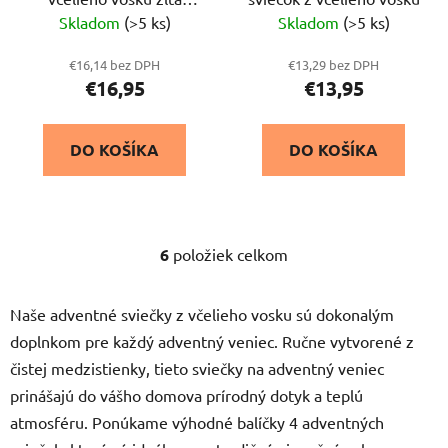
18,14,10,6 x 4,5 cm
Skladom
(>5 ks)
Skladom
(>5 ks)
€16,14 bez DPH
€13,29 bez DPH
€16,95
€13,95
DO KOŠÍKA
DO KOŠÍKA
6
položiek celkom
O
v
l
Naše adventné sviečky z včelieho vosku sú dokonalým
á
doplnkom pre každý adventný veniec. Ručne vytvorené z
d
čistej medzistienky, tieto sviečky na adventný veniec
a
c
prinášajú do vášho domova prírodný dotyk a teplú
i
atmosféru. Ponúkame výhodné balíčky 4 adventných
e