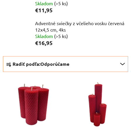
Skladom
(>5 ks)
€11,95
Adventné sviečky z včelieho vosku červená
12x4,5 cm, 4ks
Skladom
(>5 ks)
€16,95
R
Radiť podľa:
Odporúčame
a
d
V
e
ý
n
p
i
i
e
s
p
p
r
r
o