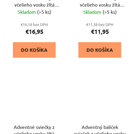
včelieho vosku žltá
včelieho vosku žltá
12x4,5 cm, 4ks
18,14,10,6 x 3 cm
Skladom
(>5 ks)
Skladom
(>5 ks)
€16,14 bez DPH
€11,38 bez DPH
€16,95
€11,95
DO KOŠÍKA
DO KOŠÍKA
Adventné sviečky z
Adventný balíček
včelieho vosku žltá
sviečok z včelieho vosku