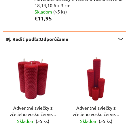
18,14,10,6 x 3 cm
Skladom
(>5 ks)
€11,95
R
Radiť podľa:
Odporúčame
a
d
V
e
ý
n
p
i
i
e
s
p
p
r
r
o
o
Adventné sviečky z
Adventné sviečky z
d
včelieho vosku červená
včelieho vosku červená
d
u
12x4,5 cm, 4ks
18,14,10,6 x 3 cm
Skladom
(>5 ks)
Skladom
(>5 ks)
u
k