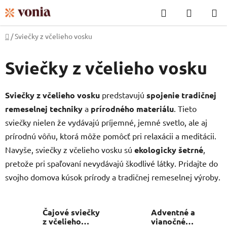
Prejsť
Hľadať
NÁKUP
na
KOŠÍK
obsah
Domov
/
Sviečky z včelieho vosku
Sviečky z včelieho vosku
Sviečky z včelieho vosku
predstavujú
spojenie
tradičnej
remeselnej techniky
a
prírodného materiálu
. Tieto
sviečky nielen že vydávajú príjemné, jemné svetlo, ale aj
prírodnú vôňu, ktorá môže pomôcť pri relaxácii a meditácii.
Navyše, sviečky z včelieho vosku sú
ekologicky šetrné
,
pretože pri spaľovaní nevydávajú škodlivé látky. Pridajte do
svojho domova kúsok prírody a tradičnej remeselnej výroby.
Čajové sviečky
Adventné a
z včelieho
vianočné