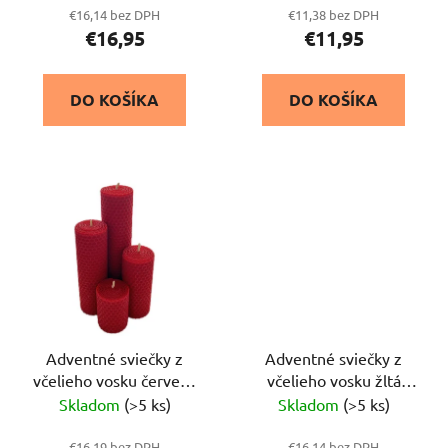
k
t
€16,14 bez DPH
€11,38 bez DPH
t
o
€16,95
€11,95
o
v
v
DO KOŠÍKA
DO KOŠÍKA
Adventné sviečky z
Adventné sviečky z
včelieho vosku červená
včelieho vosku žltá
18,14,10,6 x 4,5 cm
12x4,5 cm, 4ks
Skladom
(>5 ks)
Skladom
(>5 ks)
€16,19 bez DPH
€16,14 bez DPH