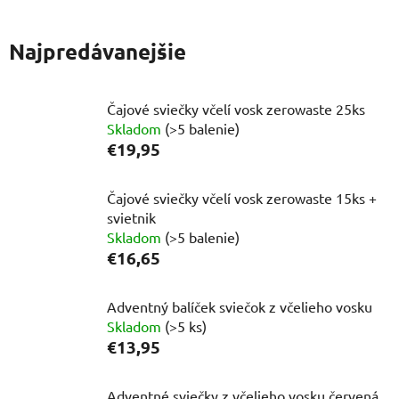
vosku
sviečky
Najpredávanejšie
Čajové sviečky včelí vosk zerowaste 25ks
Skladom
(>5 balenie)
€19,95
Čajové sviečky včelí vosk zerowaste 15ks +
svietnik
Skladom
(>5 balenie)
€16,65
Adventný balíček sviečok z včelieho vosku
Skladom
(>5 ks)
€13,95
Adventné sviečky z včelieho vosku červená