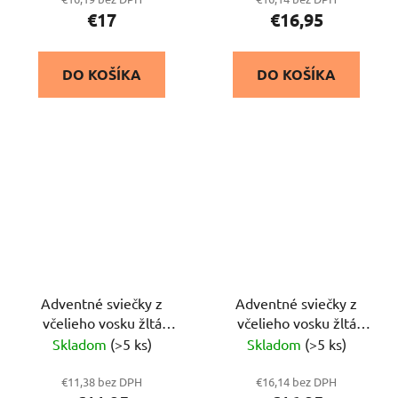
€17
€16,95
DO KOŠÍKA
DO KOŠÍKA
Adventné sviečky z
Adventné sviečky z
včelieho vosku žltá
včelieho vosku žltá
18,14,10,6 x 3 cm
18,14,10,6 x 4,5 cm
Skladom
(>5 ks)
Skladom
(>5 ks)
€11,38 bez DPH
€16,14 bez DPH