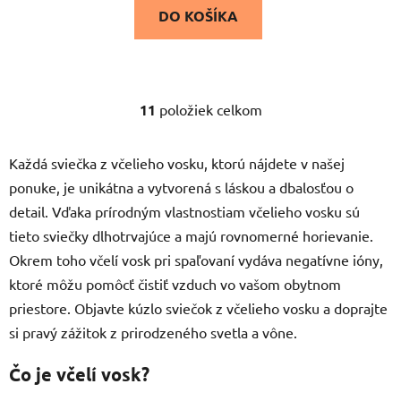
DO KOŠÍKA
11
položiek celkom
O
v
l
Každá sviečka z včelieho vosku, ktorú nájdete v našej
á
ponuke, je unikátna a vytvorená s láskou a dbalosťou o
d
detail. Vďaka prírodným vlastnostiam včelieho vosku sú
a
c
tieto sviečky dlhotrvajúce a majú rovnomerné horievanie.
i
Okrem toho včelí vosk pri spaľovaní vydáva negatívne ióny,
e
ktoré môžu pomôcť čistiť vzduch vo vašom obytnom
p
priestore. Objavte kúzlo sviečok z včelieho vosku a doprajte
r
si pravý zážitok z prirodzeného svetla a vône.
v
k
Čo je včelí vosk?
y
v