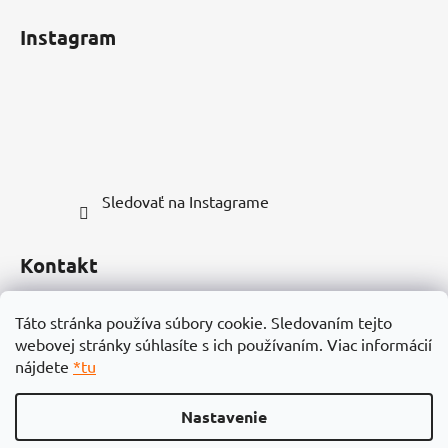
i
Instagram
e
Sledovať na Instagrame
Kontakt
info
@
vonia.sk
Táto stránka používa súbory cookie. Sledovaním tejto
webovej stránky súhlasíte s ich používaním. Viac informácií
0949 000799
nájdete
*tu
Nastavenie