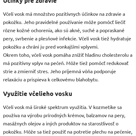
Účinky pre zdravie
Včelí vosk má množstvo pozitívnych účinkov na zdravie a
pokožku. Jeho pravidelné používanie môže pomôcť liečiť
rôzne kožné ochorenia, ako sú akné, suché a popraskané
pery, svrbenie a plesňové infekcie. Včelí vosk tiež hydratuje
pokožku a chráni ju pred vonkajšími vplyvmi.
Okrem toho, včelí vosk pomáha znížiť hladinu cholesterolu a
má pozitívny vplyv na pečeň. Môže tiež pomôcť redukovať
strie a zmierniť stres. Jeho príjemná vôňa podporuje
relaxáciu a prispieva k celkovému blahobytu.
Využitie včelieho vosku
Včelí vosk má široké spektrum využitia. V kozmetike sa
používa na výrobu prírodných krémov, balzamov na pery,
masážnych olejov a iných produktov na starostlivosť o
pokožku. Môže sa tiež použiť na potretie plechu na pečenie,