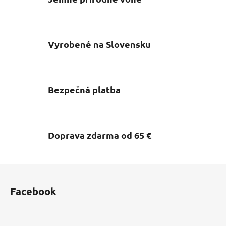
Vyrobené na Slovensku
Bezpečná platba
Doprava zdarma od 65 €
Z
á
Facebook
p
ä
t