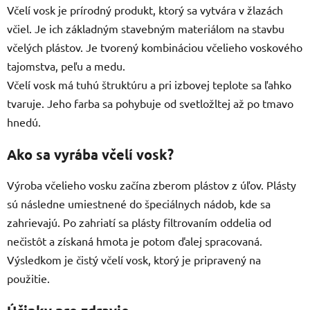
ý
Včelí vosk je prírodný produkt, ktorý sa vytvára v žlazách
p
včiel. Je ich základným stavebným materiálom na stavbu
i
včelých plástov. Je tvorený kombináciou včelieho voskového
s
tajomstva, peľu a medu.
u
Včelí vosk má tuhú štruktúru a pri izbovej teplote sa ľahko
tvaruje. Jeho farba sa pohybuje od svetložltej až po tmavo
hnedú.
Ako sa vyrába včelí vosk?
Výroba včelieho vosku začína zberom plástov z úľov. Plásty
sú následne umiestnené do špeciálnych nádob, kde sa
zahrievajú. Po zahriatí sa plásty filtrovaním oddelia od
nečistôt a získaná hmota je potom ďalej spracovaná.
Výsledkom je čistý včelí vosk, ktorý je pripravený na
použitie.