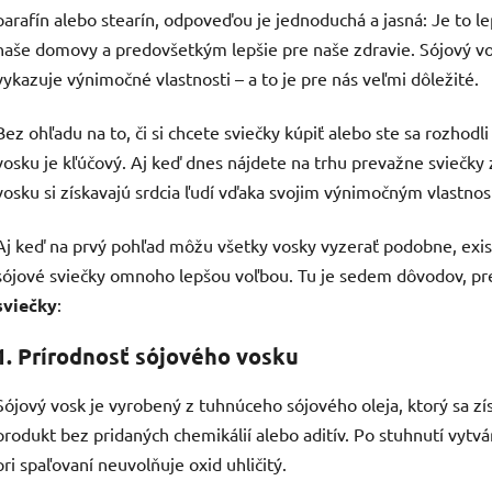
parafín alebo stearín, odpoveďou je jednoduchá a jasná: Je to le
naše domovy a predovšetkým lepšie pre naše zdravie. Sójový vo
vykazuje výnimočné vlastnosti – a to je pre nás veľmi dôležité.
Bez ohľadu na to, či si chcete sviečky kúpiť alebo ste sa rozhod
vosku je kľúčový. Aj keď dnes nájdete na trhu prevažne sviečky 
vosku si získavajú srdcia ľudí vďaka svojim výnimočným vlastnos
Aj keď na prvý pohľad môžu všetky vosky vyzerať podobne, exist
sójové sviečky omnoho lepšou voľbou. Tu je sedem dôvodov, pre
sviečky
:
1. Prírodnosť sójového vosku
Sójový vosk je vyrobený z tuhnúceho sójového oleja, ktorý sa zís
produkt bez pridaných chemikálií alebo aditív. Po stuhnutí vytvá
pri spaľovaní neuvolňuje oxid uhličitý.