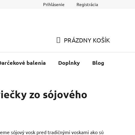
Prihlásenie
Registrácia
O nás
Veľkoobchod
Prírodné esencie
Starostlivosť o
PRÁZDNY KOŠÍK
NÁKUPNÝ
KOŠÍK
Darčekové balenia
Doplnky
Blog
viečky zo sójového
ujeme sójový vosk pred tradičnými voskami ako sú