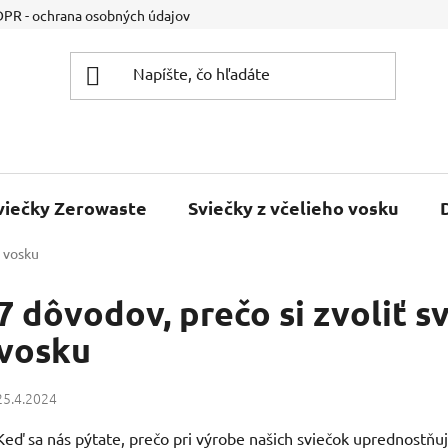
PR - ochrana osobných údajov
Kontakt
Napíšte nám
viečky Zerowaste
Sviečky z včelieho vosku
o vosku
7 dôvodov, prečo si zvoliť s
vosku
25.4.2024
Keď sa nás pýtate, prečo pri výrobe našich sviečok uprednostň