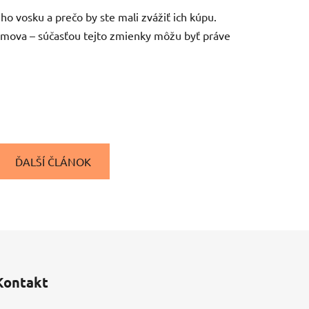
o vosku a prečo by ste mali zvážiť ich kúpu.
domova – súčasťou tejto zmienky môžu byť práve
ĎALŠÍ ČLÁNOK
Kontakt