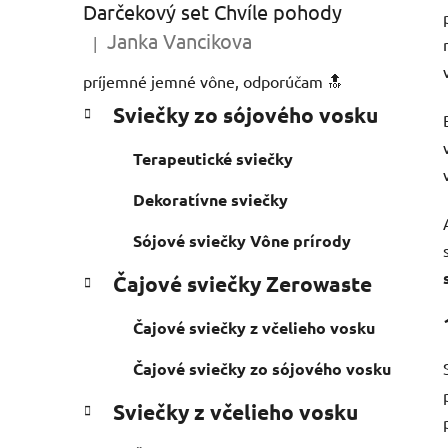
Darčekový set Chvíle pohody
n
Janka Vancikova
e
|
Hodnotenie produktu je 5 z 5 hviezdičiek.
l
príjemné jemné vône, odporúčam 🔝
K
Preskočiť
Sviečky zo sójového vosku
a
kategórie
t
Terapeutické sviečky
e
g
Dekoratívne sviečky
ó
r
Sójové sviečky Vône prírody
i
e
Čajové sviečky Zerowaste
Čajové sviečky z včelieho vosku
Čajové sviečky zo sójového vosku
Sviečky z včelieho vosku