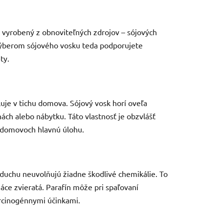
e vyrobený z obnoviteľných zdrojov – sójových
 Výberom sójového vosku teda podporujete
ty.
iluje v tichu domova. Sójový vosk horí oveľa
ách alebo nábytku. Táto vlastnosť je obzvlášť
h domovoch hlavnú úlohu.
vzduchu neuvolňujú žiadne škodlivé chemikálie. To
áce zvieratá. Parafín môže pri spaľovaní
arcinogénnymi účinkami.