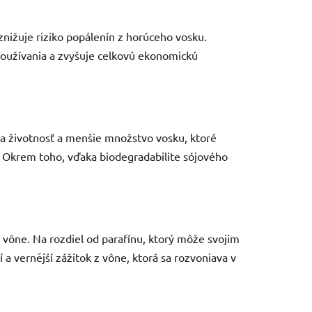
znižuje riziko popálenín z horúceho vosku.
používania a zvyšuje celkovú ekonomickú
šia životnosť a menšie množstvo vosku, ktoré
u. Okrem toho, vďaka biodegradabilite sójového
 vône. Na rozdiel od parafínu, ktorý môže svojim
 a vernější zážitok z vône, ktorá sa rozvoniava v