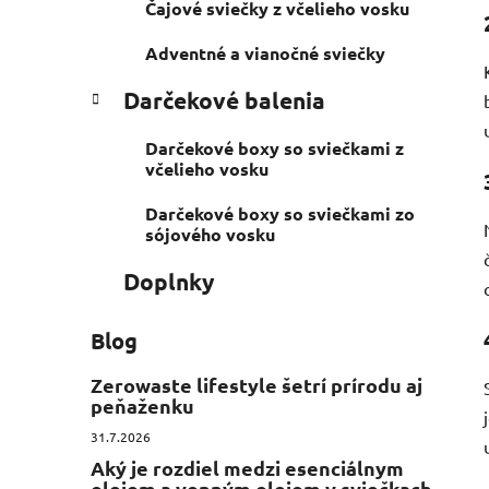
Čajové sviečky z včelieho vosku
Adventné a vianočné sviečky
Darčekové balenia
Darčekové boxy so sviečkami z
včelieho vosku
Darčekové boxy so sviečkami zo
sójového vosku
Doplnky
Blog
Zerowaste lifestyle šetrí prírodu aj
peňaženku
31.7.2026
Aký je rozdiel medzi esenciálnym
olejom a vonným olejom v sviečkach