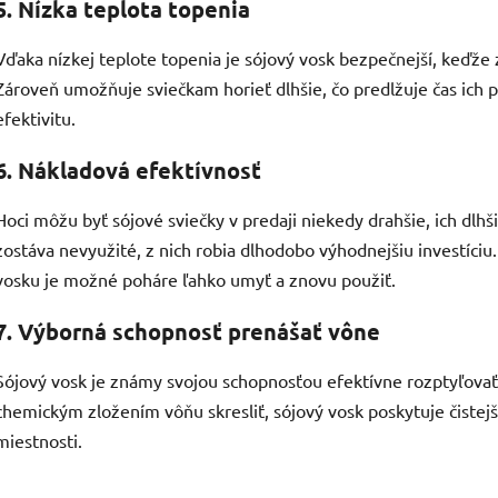
5. Nízka teplota topenia
Vďaka nízkej teplote topenia je sójový vosk bezpečnejší, keďže 
Zároveň umožňuje sviečkam horieť dlhšie, čo predlžuje čas ich 
efektivitu.
6. Nákladová efektívnosť
Hoci môžu byť sójové sviečky v predaji niekedy drahšie, ich dlh
zostáva nevyužité, z nich robia dlhodobo výhodnejšiu investíci
vosku je možné poháre ľahko umyť a znovu použiť.
7. Výborná schopnosť prenášať vône
Sójový vosk je známy svojou schopnosťou efektívne rozptyľovať
chemickým zložením vôňu skresliť, sójový vosk poskytuje čistejší
miestnosti.