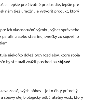
pšie. Lepšie pre životné prostredie, lepšie pre
sk nám tiež umožňuje vytvoriť produkt, ktorý
li pre ich vlastnoručnú výrobu, výber správneho
z parafínu alebo stearínu, sviečky zo sójového
tiam.
uje niekoľko dôležitých rozdielov, ktoré robia
čo by ste mali zvážiť prechod na
sójové
kava zo sójových bôbov – je to čistý prírodný
ra sójový olej biologicky odbúrateľný vosk, ktorý