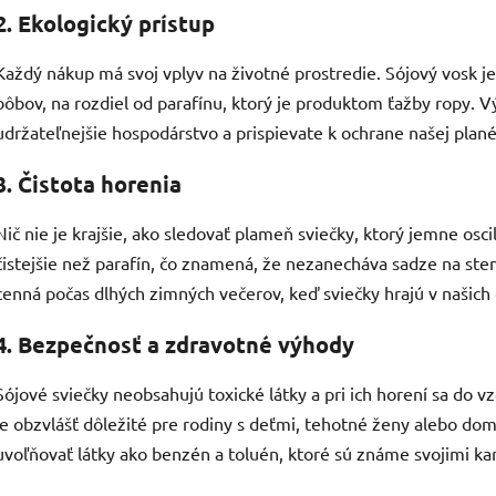
2. Ekologický prístup
Každý nákup má svoj vplyv na životné prostredie. Sójový vosk j
bôbov, na rozdiel od parafínu, ktorý je produktom ťažby ropy.
udržateľnejšie hospodárstvo a prispievate k ochrane našej plané
3. Čistota horenia
Nič nie je krajšie, ako sledovať plameň sviečky, ktorý jemne osc
čistejšie než parafín, čo znamená, že nezanecháva sadze na sten
cenná počas dlhých zimných večerov, keď sviečky hrajú v našic
4. Bezpečnosť a zdravotné výhody
Sójové sviečky neobsahujú toxické látky a pri ich horení sa do 
je obzvlášť dôležité pre rodiny s deťmi, tehotné ženy alebo dom
uvoľňovať látky ako benzén a toluén, ktoré sú známe svojimi k