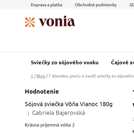
Prejsť
Doprava a platba
Obchodné podmienky
GD
na
obsah
Sviečky zo sójového vosku
Čajové s
Domov
/
Blog
/
7 dôvodov, prečo si zvoliť sviečky zo sójovéh
B
Hodnotenie
o
č
Sójová sviečka Vôňa Vianoc 180g
n
Gabriela Bajerovská
|
ý
Hodnotenie produktu je 5 z 5 hviezdičiek.
p
Krásna príjemná vôňa :)
a