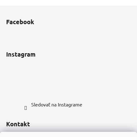
Z
á
Facebook
p
ä
t
i
Instagram
e
Sledovať na Instagrame
Kontakt