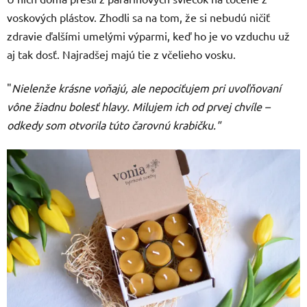
voskových plástov. Zhodli sa na tom, že si nebudú ničiť
zdravie ďalšími umelými výparmi, keď ho je vo vzduchu už
aj tak dosť. N
ajradšej majú tie z včelieho vosku.
"
Nielenže krásne voňajú, ale nepociťujem pri uvoľňovaní
vône žiadnu bolesť hlavy. Milujem ich od prvej chvíle –
odkedy som otvorila túto čarovnú krabičku."