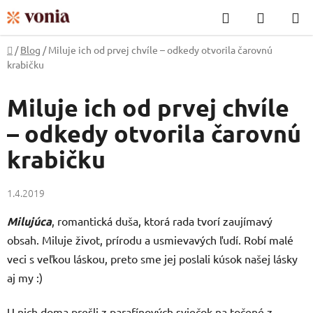
Prejsť
Hľadať
NÁKUP
na
KOŠÍK
obsah
Domov
/
Blog
/
Miluje ich od prvej chvíle – odkedy otvorila čarovnú
krabičku
Miluje ich od prvej chvíle
– odkedy otvorila čarovnú
krabičku
1.4.2019
Milujúca
, romantická duša, ktorá rada tvorí zaujímavý
obsah. Miluje život, prírodu a usmievavých ľudí. Robí malé
veci s veľkou láskou, preto sme jej poslali kúsok našej lásky
aj my :)
U nich doma prešli z parafínových sviečok na točené z