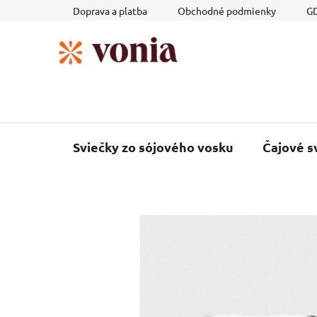
Prejsť
Doprava a platba
Obchodné podmienky
GD
na
obsah
Sviečky zo sójového vosku
Čajové s