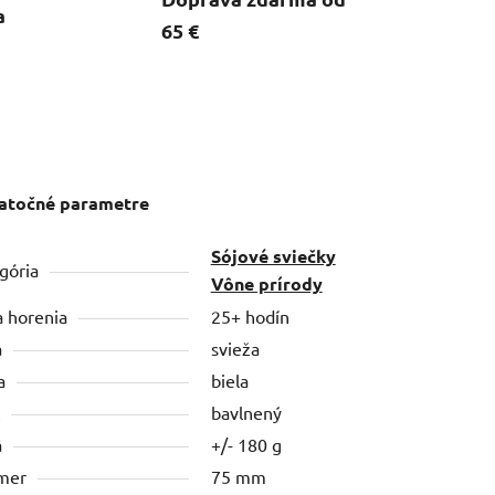
a
65 €
atočné parametre
Sójové sviečky
gória
Vône prírody
 horenia
25+ hodín
a
svieža
a
biela
bavlnený
a
+/- 180 g
mer
75 mm