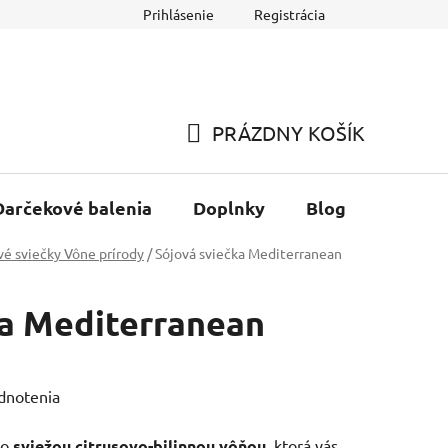
Prihlásenie
Registrácia
O nás
Veľkoobchod
Prírodné esencie
Starostlivosť o
PRÁZDNY KOŠÍK
NÁKUPNÝ
KOŠÍK
Darčekové balenia
Doplnky
Blog
vé sviečky Vône prírody
/
Sójová sviečka Mediterranean
ka Mediterranean
dnotenia
so
sviežou citrusovo-bilinnou vôňou
, ktorá vás