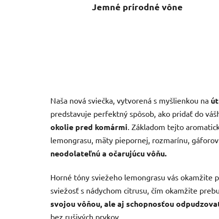
Jemné prírodné vône
Naša nová sviečka, vytvorená s myšlienkou na
út
predstavuje perfektný spôsob, ako pridať do v
okolie pred komármi
. Základom tejto aromatic
lemongrasu, mäty piepornej, rozmarínu, gáforovn
neodolateľnú a očarujúcu vôňu.
Horné tóny sviežeho lemongrasu vás okamžite pr
sviežosť s nádychom citrusu, čím okamžite preb
svojou vôňou, ale aj schopnosťou odpudzova
bez rušivých prvkov.