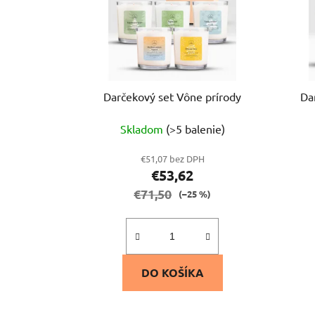
Darčekový set Vône prírody
Da
Skladom
(>5 balenie)
€51,07 bez DPH
€53,62
€71,50
(–25 %)
DO KOŠÍKA