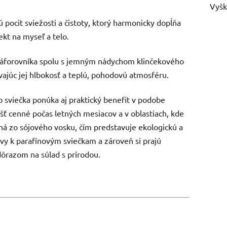
Vyšk
pocit sviežosti a čistoty, ktorý harmonicky dopĺňa
kt na myseľ a telo.
a gáforovníka spolu s jemným nádychom klinčekového
ávajúc jej hlbokosť a teplú, pohodovú atmosféru.
o sviečka ponúka aj praktický benefit v podobe
ť cenné počas letných mesiacov a v oblastiach, kde
ná zo sójového vosku, čím predstavuje ekologickú a
tívy k parafínovým sviečkam a zároveň si prajú
 dôrazom na súlad s prírodou.