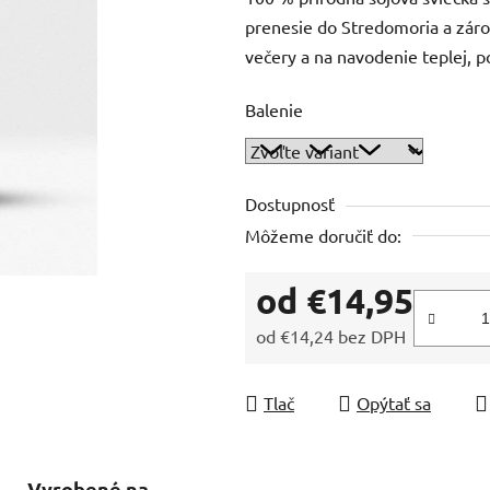
produktu
prenesie do Stredomoria a zár
je
večery a na navodenie teplej, 
0,0
z
Balenie
5
hviezdičiek.
Dostupnosť
Môžeme doručiť do:
od
€14,95
od
€14,24
bez DPH
Jednotková cena:
Tlač
Opýtať sa
Vyrobené na