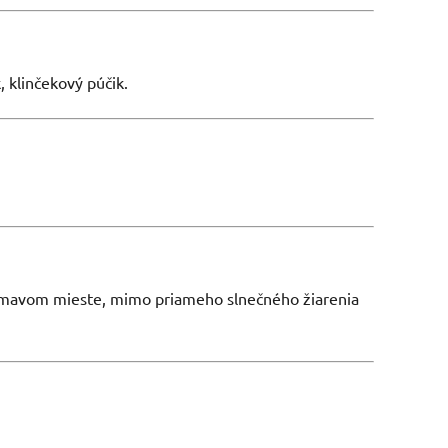
 klinčekový púčik.
tmavom mieste, mimo priameho slnečného žiarenia