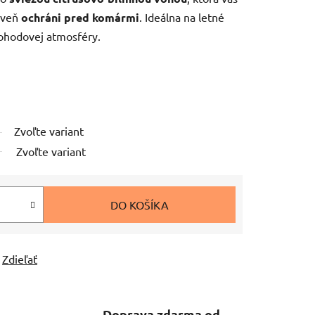
oveň
ochráni pred komármi
. Ideálna na letné
pohodovej atmosféry.
Zvoľte variant
Zvoľte variant
DO KOŠÍKA
Zdieľať
Doprava zdarma od