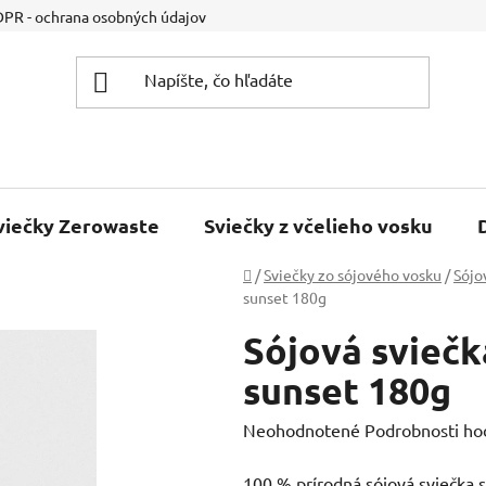
PR - ochrana osobných údajov
Kontakt
Napíšte nám
viečky Zerowaste
Sviečky z včelieho vosku
Domov
/
Sviečky zo sójového vosku
/
Sójo
sunset 180g
Sójová svieč
sunset 180g
Priemerné
Neohodnotené
Podrobnosti ho
hodnotenie
100 % prírodná sójová sviečka 