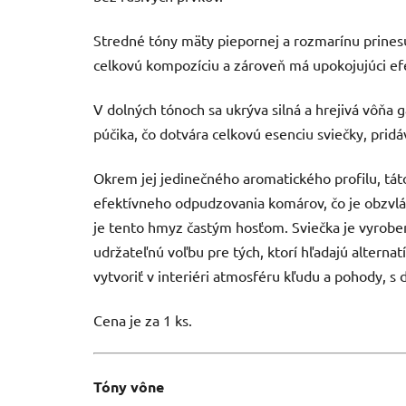
Stredné tóny mäty piepornej a rozmarínu prinesú 
celkovú kompozíciu a zároveň má upokojujúci efe
V dolných tónoch sa ukrýva silná a hrejivá vôň
púčika, čo dotvára celkovú esenciu sviečky, prid
Okrem jej jedinečného aromatického profilu, tát
efektívneho odpudzovania komárov, čo je obzvláš
je tento hmyz častým hosťom. Sviečka je vyrobe
udržateľnú voľbu pre tých, ktorí hľadajú alterna
vytvoriť v interiéri atmosféru kľudu a pohody, s
Cena je za 1 ks.
Tóny vône