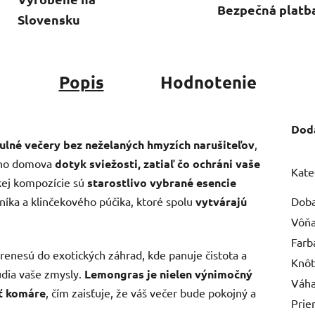
Bezpečná platb
Slovensku
Popis
Hodnotenie
Dod
ulné večery bez neželaných hmyzích narušiteľov
,
ášho domova
dotyk sviežosti, zatiaľ čo ochráni vaše
Kate
kej kompozície sú
starostlivo
vybrané esencie
íka a klinčekového púčika, ktoré spolu
vytvárajú
Doba
Vôň
Farb
enesú do exotických záhrad, kde panuje čistota a
Knôt
udia vaše zmysly.
Lemongras je nielen výnimočný
Váh
ť komáre
, čím zaisťuje, že váš večer bude pokojný a
Prie