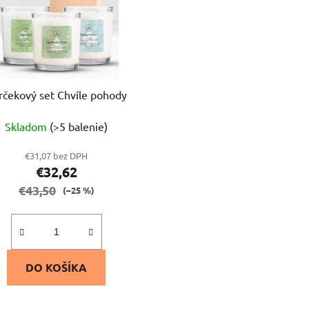
rčekový set Chvíle pohody
Skladom
(>5 balenie)
€31,07 bez DPH
€32,62
€43,50
(–25 %)
DO KOŠÍKA