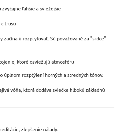
sú zvyčajne ľahšie a sviežejšie
 citrusu
ny začínajú rozptyľovať. Sú považované za "srdce"
kojenie, ktoré osviežujú atmosféru
a po úplnom rozptýlení horných a stredných tónov.
rejivá vôňa, ktorá dodáva sviečke hlbokú základnú
meditácie, zlepšenie nálady.