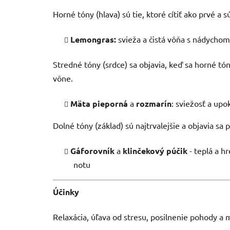
Horné tóny (hlava) sú tie, ktoré cítiť ako prvé a 
Lemongras:
svieža a čistá vôňa s nádychom
Stredné tóny (srdce) sa objavia, keď sa horné tó
vône.
Mäta pieporná
a
rozmarín
: sviežosť a upo
Dolné tóny (základ) sú najtrvalejšie a objavia s
Gáforovník
a
klinčekový púčik
- teplá a h
notu
Účinky
Relaxácia, úľava od stresu, posilnenie pohody a 