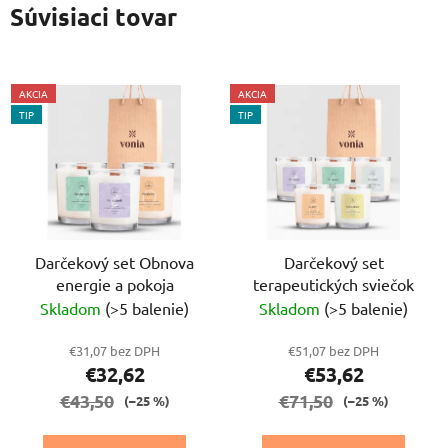
Súvisiaci tovar
AKCIA
AKCIA
TIP
TIP
Darčekový set Obnova
Darčekový set
energie a pokoja
terapeutických sviečok
Skladom
(>5 balenie)
Skladom
(>5 balenie)
€31,07 bez DPH
€51,07 bez DPH
€32,62
€53,62
€43,50
€71,50
(–25 %)
(–25 %)