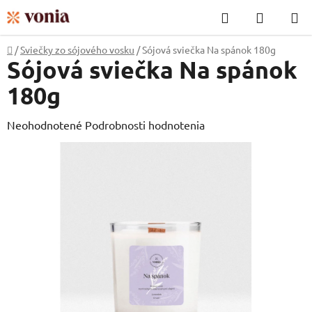
Prejsť
Hľadať
NÁKUP
na
KOŠÍK
obsah
Domov
/
Sviečky zo sójového vosku
/
Sójová sviečka Na spánok 180g
Sójová sviečka Na spánok
180g
Priemerné
Neohodnotené
Podrobnosti hodnotenia
hodnotenie
produktu
je
0,0
z
5
hviezdičiek.