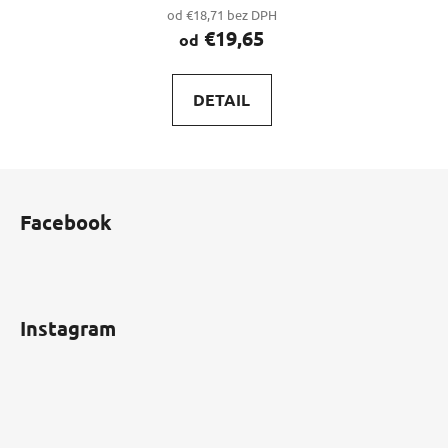
od €18,71 bez DPH
€19,65
od
DETAIL
Z
á
Facebook
p
ä
t
i
Instagram
e