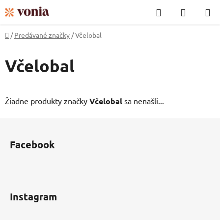
Prejsť
Hľadať
NÁKUP
na
KOŠÍK
obsah
Domov
/
Predávané značky
/
Včelobal
Včelobal
Žiadne produkty značky
Včelobal
sa nenašli...
Z
á
Facebook
p
ä
t
i
Instagram
e