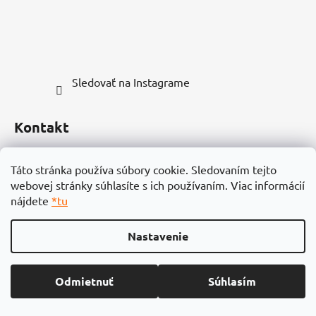
Sledovať na Instagrame
Kontakt
info
@
vonia.sk
Táto stránka používa súbory cookie. Sledovaním tejto
webovej stránky súhlasíte s ich používaním. Viac informácií
0949 000799
nájdete
*tu
Nastavenie
Vytvoril Shoptet
Odmietnuť
Súhlasím
Copyright 2026
vonia.sk
. Všetky práva vyhradené.
Upraviť nastavenie cookies