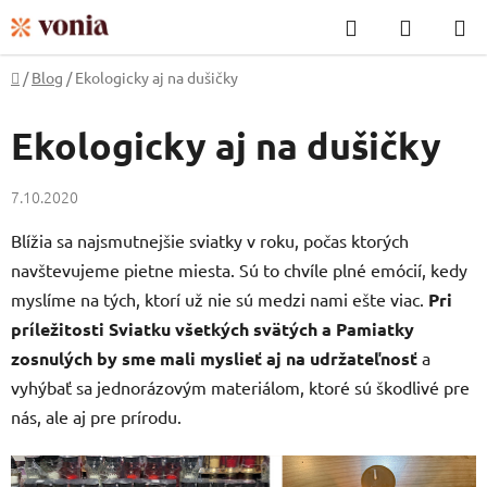
Prejsť
Hľadať
NÁKUP
na
KOŠÍK
obsah
Domov
/
Blog
/
Ekologicky aj na dušičky
Ekologicky aj na dušičky
7.10.2020
Blížia sa najsmutnejšie sviatky v roku, počas ktorých
navštevujeme pietne miesta. Sú to chvíle plné emócií, kedy
myslíme na tých, ktorí už nie sú medzi nami ešte viac.
Pri
príležitosti Sviatku všetkých svätých a Pamiatky
zosnulých by sme mali myslieť aj na udržateľnosť
a
vyhýbať sa jednorázovým materiálom, ktoré sú škodlivé pre
nás, ale aj pre prírodu.