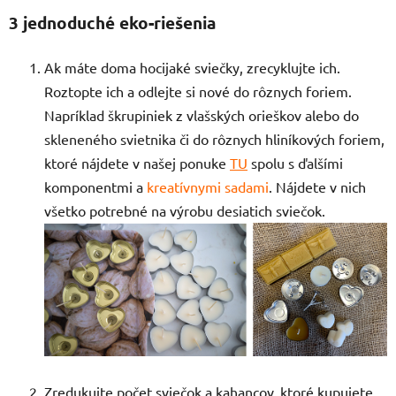
3 jednoduché eko-riešenia
Ak máte doma hocijaké sviečky, zrecyklujte ich.
Roztopte ich a odlejte si nové do rôznych foriem.
Napríklad škrupiniek z vlašských orieškov alebo do
skleneného svietnika
či do rôznych hliníkových foriem,
ktoré nájdete v našej ponuke
TU
spolu s ďalšími
komponentmi a
kreatívnymi sadami
. Nájdete v nich
všetko potrebné na výrobu desiatich sviečok.
Zredukujte počet sviečok a kahancov, ktoré kupujete.